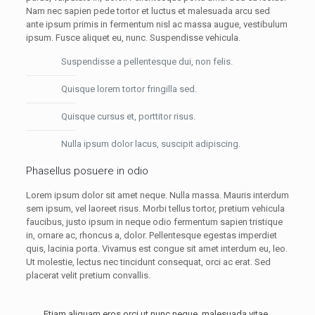
Nam nec sapien pede tortor et luctus et malesuada arcu sed
ante ipsum primis in fermentum nisl ac massa augue, vestibulum
ipsum. Fusce aliquet eu, nunc. Suspendisse vehicula.
Suspendisse a pellentesque dui, non felis.
Quisque lorem tortor fringilla sed.
Quisque cursus et, porttitor risus.
Nulla ipsum dolor lacus, suscipit adipiscing.
Phasellus posuere in odio
Lorem ipsum dolor sit amet neque. Nulla massa. Mauris interdum
sem ipsum, vel laoreet risus. Morbi tellus tortor, pretium vehicula
faucibus, justo ipsum in neque odio fermentum sapien tristique
in, ornare ac, rhoncus a, dolor. Pellentesque egestas imperdiet
quis, lacinia porta. Vivamus est congue sit amet interdum eu, leo.
Ut molestie, lectus nec tincidunt consequat, orci ac erat. Sed
placerat velit pretium convallis.
Etiam aliquam eros orci ut nunc neque, malesuada vitae,