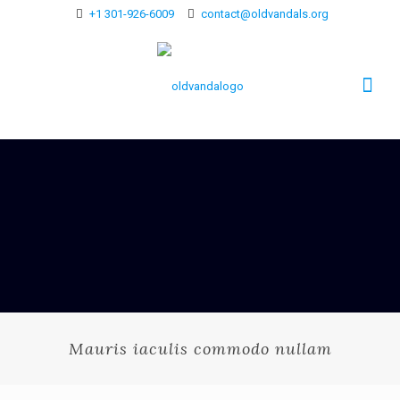
+1 301-926-6009
contact@oldvandals.org
Mauris iaculis commodo nullam