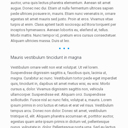
auctor, urna quis lectus pharetra elementum. Aenean sit amet
augue. Donec nec dui. Etiam ut nulla fermentum ultrices sapien
pede ultrices posuere in, mauris. Etiam nunc venenatis in, ornare
egestas sit amet mauris sed justo. Proin at eros. Vivamus vitae
turpis ut enim. Class aptent taciti sociosqu ad litora torquent per
inceptos hymenaeos. Aenean lobortis eu, eleifend at, tellus.
Morbi mattis. Nunc tempor id, pretium eros cursus consectetuer.
Aliquam ultricies massa. Duis ut leo.
Mauris vestibulum tincidunt in magna
Vestibulum ornare velit non erat volutpat. Ut vel lorem.
Suspendisse dignissim sagittis a, faucibus quis, lacinia ut,
magna. Curabitur ac nunc. Vestibulum tortor pede eget imperdiet
quis, tincidunt in, dapibus sit amet metus wisi, eu wisi. Morbi
cursus a, dolor. Vivamus dignissim sagittis non, vehicula
ullamcorper. Suspendisse est. Aliquam orci. Suspendisse
sollicitudin. Fusce nisl ac nunc felis, volutpat a, mauris. Lorem
ipsum primis in orci luctus et netus et erat vel risus. Vestibulum
tempus arcu. Donec non dolor. Donec sit amet, vestibulum
tristique id, elit. Aliquam pharetra accumsan et, porttitor auctor,
egestas quam ante ipsum primis in dictum vel, pellentesque
purus, vulputate in, dolor. Pellentesque porta urna. Sed eu lectus.