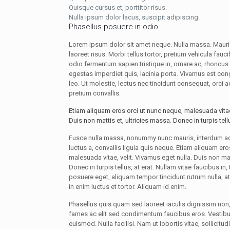
Quisque cursus et, porttitor risus.
Nulla ipsum dolor lacus, suscipit adipiscing.
Phasellus posuere in odio
Lorem ipsum dolor sit amet neque. Nulla massa. Mauri
laoreet risus. Morbi tellus tortor, pretium vehicula fau
odio fermentum sapien tristique in, ornare ac, rhoncus 
egestas imperdiet quis, lacinia porta. Vivamus est con
leo. Ut molestie, lectus nec tincidunt consequat, orci ac
pretium convallis.
Etiam aliquam eros orci ut nunc neque, malesuada vitae,
Duis non mattis et, ultricies massa. Donec in turpis tellu
Fusce nulla massa, nonummy nunc mauris, interdum adip
luctus a, convallis ligula quis neque. Etiam aliquam ero
malesuada vitae, velit. Vivamus eget nulla. Duis non mat
Donec in turpis tellus, at erat. Nullam vitae faucibus in, 
posuere eget, aliquam tempor tincidunt rutrum nulla, at 
in enim luctus et tortor. Aliquam id enim.
Phasellus quis quam sed laoreet iaculis dignissim non
fames ac elit sed condimentum faucibus eros. Vestib
euismod. Nulla facilisi. Nam ut lobortis vitae, sollicitudi