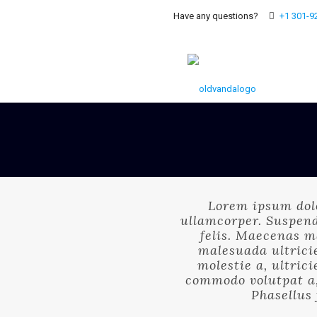
Have any questions?
+1 301-9
Lorem ipsum dol
ullamcorper. Suspend
felis. Maecenas ma
malesuada ultricie
molestie a, ultric
commodo volutpat a, 
Phasellus