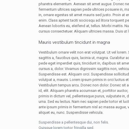
pharetra elementum. Aenean sit amet augue. Donec nec 
fermentum ultrices sapien pede ultrices posuere in, ma
in, ornare egestas sit amet mauris sed justo. Proin at e
enim. Class aptent taciti sociosqu ad litora torquent 
Aenean lobortis eu, eleifend at, tellus. Morbi mattis. 
cursus consectetuer. Aliquam ultricies massa. Duis ut 
Mauris vestibulum tincidunt in magna
Vestibulum ornare velit non erat volutpat. Ut vel lore
sagittis a, faucibus quis, lacinia ut, magna. Curabitur 
pede eget imperdiet quis, tincidunt in, dapibus sit ame
cursus a, dolor. Vivamus dignissim sagittis non, vehicu
Suspendisse est. Aliquam orci. Suspendisse sollicitudin
volutpat a, mauris. Lorem ipsum primis in orci luctus et 
Vestibulum tempus arcu. Donec non dolor. Donec sit am
id, elit. Aliquam pharetra accumsan et, porttitor auct
primis in dictum vel, pellentesque purus, vulputate in, 
urna. Sed eu lectus. Nam nec sapien pede tortor et lu
ante ipsum primis in fermentum nisl ac massa augue, 
aliquet eu, nunc. Suspendisse vehicula.
Suspendisse a pellentesque dui, non felis.
Quisque lorem tortor fringilla sed.