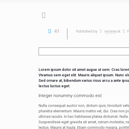
41
Published by
iscisse
at
F
Lorem ipsum dolor sit amet augue ut sem. Cras lorem
Vivamus sem eget elit. Mauris aliquet ipsum. Nunc 
Sed ornare at, bibendum varius risus arcu a ante ips
lectus luctus eget.
Integer nonummy commodo est
Nulla consequat auctor non, dictum quis, tincidunt veh
pharetra elementum. Mauris mattis vel, dui. Cras non po
ultrices iaculis. In hac habitasse platea dictumst. Nulla 
Suspendisse eget gravida sit amet, rutrum molestie, n
lectus. Mauris at ligula. Etiam commodo magna, porttit